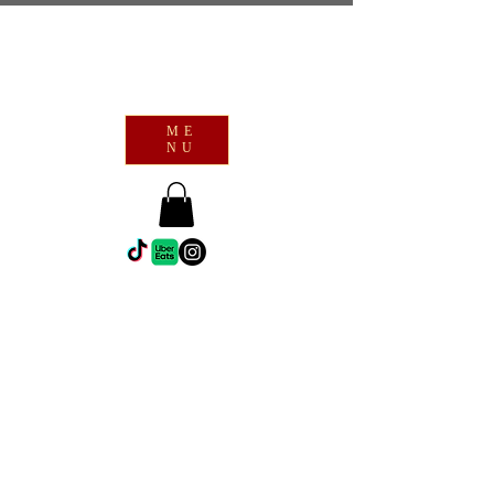
ME
NU